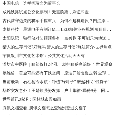
中国电信：选举柯瑞文为董事长
成雅铁路试点公交化票制！无需购票，刷证即走
古代驻守边关的将军手握重兵，为何不趁机造反？四点原因造成约束
麦捷科技：星源电子有制订Mini-LED相关业务规划 项目目前处在研发阶段
太阳队记：独行侠对艾顿顶多有一点兴趣 不可能只为他送走10号签_全球微动态
猎人的生存日记2好玩吗 猎人的生存日记2玩法简介-世界焦点
宁夏银川市文化艺术馆：公共文化活动天天有
潍坊市中医院｜腰部仅打2个孔，就把腰腿痛治好了 世界观察
易维哲：黄金可能还有下跌空间，原油开始慢慢走弱 全球今日报
当前最新：石柱县冷水镇：种植“绿叶子” 鼓起村民“钱袋子”
场馆突发意外！王楚钦强势发挥，户上隼辅3局得9分，附国乒赛程及赛果
世界简讯:临泽：园林城市景如画
腾讯文档查看_腾讯文档怎么查谁浏览过文档了