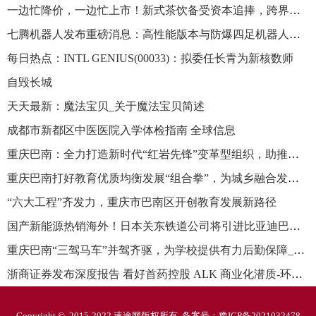
一边忙降价，一边忙上市！新式茶饮备受资本追捧，跨界玩法层出不穷_微动态
七腾机器人发布重磅消息：高性能版本与防爆四足机器人共同亮相石油石化技术装备展 环球微动态
每日热点：INTL GENIUS(00033)：拟委任长青为新核数师
自毁长城
天天最新：魔法宝贝_关于魔法宝贝简述
成都市新都区中医医院入学体检指南 全球信息
重庆巴南：全力打造新时代“红岩先锋”变革型组织，助推区域教育高质量发展
重庆巴南打好教育优质均衡发展“组合拳”，为城乡融合发电赋能-环球新要闻
“六大工程”齐发力，重庆市巴南区开创教育发展新路径
国产新能源热销海外！日本关东铁道公司将引进比亚迪巴士|天天速看
重庆巴南“三驾马车”并驾齐驱，为学校提供有力后勤保障_观点
浙商证券发布深度报告 看好首药控股 ALK 商业化潜质-环球速看料
Copyright © 2015-2022 速途网版权所有 备案号：
豫ICP备2021032478