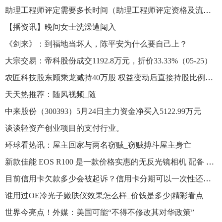
助理工程师评定需要多长时间（助理工程师评定资格及流程）
【播资讯】晚间女士洗澡遭闯入
《剑来》：到福地当坏人，陈平安为什么要自己上？
大宗交易：帝科股份成交1192.8万元，折价33.33%（05-25）
农匠科技股东顾乘龙减持40万股 权益变动后直接持股比例为30%|世界报资讯
天天热推荐：随风视频_随
中来股份（300393）5月24日主力资金净买入5122.99万元
谈谈轻资产创业项目的支付行业。
环球看热讯：屋主回家与两名窃贼_窃贼搏斗屋主身亡
新款佳能 EOS R100 是一款价格实惠的无反光镜相机 配备 24MP 传感器-焦点资讯
目前信用卡欠款多少会被起诉？信用卡分期可以一次性还款吗？
谁用过OE冷光子嫩肤仪效果怎么样_价钱是多少|精彩看点
世界今亮点！外媒：美国可能“不得不修改其对华政策”