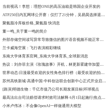
当前视讯！李想：理想ONE的高压油箱是韩国企业开发的
ATP250日内瓦网球公开赛：仅打了21分钟，吴易昺选择退赛 焦点播报
聚氨脂冷库板价格_聚氨脂 快消息
董一鸣_关于董一鸣的简介
外部存储空间读写异常导致微信的图片语音视频不能正常使用请手动重启手机以解决问题_每日热文
兰卡威海空展：飞行表演精彩继续
东南大学体育系官网_东南大学体育系_全球新消息
热议：刘亦菲主演《玫瑰故事》开机，林更新霍建华加盟剧组
世界动态:日漫最受欢迎的女性角色排行榜（最受欢迎的拍照软件排行榜）
苏州高铁新城·高通中国·中科创达联合创新中心正式开业启用|天天聚看点
[路演]明德生物：千亿市值乃公司长期发展目标|环球视点
最高法出台司法赔偿请求时效司法解释 6月1日起施行|焦点热议
小米卢伟冰：不会像OpenAI一样做通用大模型