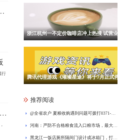
走
浙江杭州一不定价咖啡店冲上热搜 试营业首日亏损高达3500元
板
属行
腾讯代理游戏《璀璨星途》将于7月正式停止运营 目前停止充值和新用户注册
推荐阅读
着
@全省农户 夏粮收购遇到问题可拨打0371-65683691
，
河南：严防不合格粮食流入口粮市场，最大限度维护种粮农民利益
黑龙江一饭店厕所隔间门设计成冰箱门，打开还有零食和啤酒饮料 每日消息