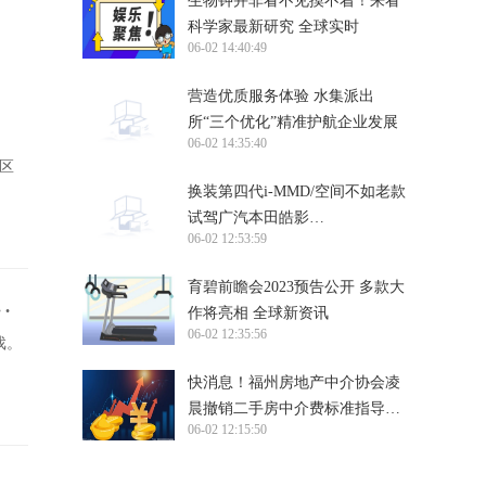
生物钟并非看不见摸不着！来看
科学家最新研究 全球实时
06-02 14:40:49
营造优质服务体验 水集派出
所“三个优化”精准护航企业发展
06-02 14:35:40
区
换装第四代i-MMD/空间不如老款
试驾广汽本田皓影
06-02 12:53:59
e:HEV/e:PHEV_天天微资讯
育碧前瞻会2023预告公开 多款大
么
作将亮相 全球新资讯
06-02 12:35:56
戏。
快消息！福州房地产中介协会凌
晨撤销二手房中介费标准指导意
06-02 12:15:50
见：对政策精神领会不透
世