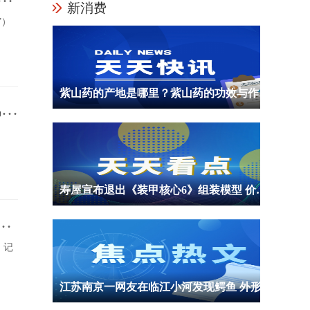
新消费
”）
紫山药的产地是哪里？紫山药的功效与作用是什么？
风浩
寿屋宣布退出《装甲核心6》组装模型 价格等信息暂未公布
记
，记
江苏南京一网友在临江小河发现鳄鱼 外形酷似国家一级保护动物扬子鳄