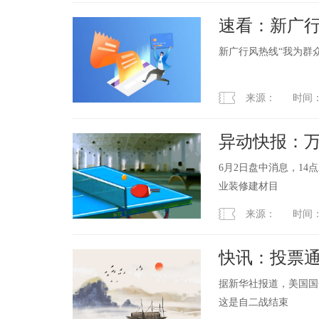
速看：新广行
进吐鲁番
新广行风热线“我为群
来源： 时间：2023
异动快报：万里
6月2日盘中消息，14点
业装修建材目
来源： 时间：2023
快讯：投票通
透支接着舞”
据新华社报道，美国国
这是自二战结束