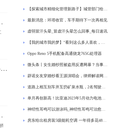
【探索城市精细化管理新路子】城管部门给路灯做全面“体检” 为车辆和市民夜间安全出行“保驾护航”|世界热资讯
最新消息：环塔收官，车手期待下一次再相见
正
虚弱冒汗头晕_冒虚汗头晕怎么回事_每日速讯
工
【我的城市我的梦】“看到这么多人喜欢，我更有信心了” 音乐节上摆摊编发激发创业灵感
Oppo Reno 5手机配备高通骁龙765G处理器
微头条丨女生婚纱照被盗用反遭网暴？当事人及平台回应......
-环
辟谣女友穿婚纱看王源演唱会，律师解读网络造谣维权难_全球独家
道路上相互别车并互扔矿泉水瓶，2名驾驶员被行拘
单月再创新高！比亚迪2023年5月动力电池及储能电池装机11.489GWh！ 热点评
神经性耳鸣可以游泳吗_神经性耳鸣可治愈吗 焦点快报
挤
房东给出租房装5级能耗空调 一年得多花485元电费
挤