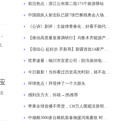
前沿热点：浙江公布第二批173个旅游驿站
中国残疾人射击队已获7张巴黎残奥会入场券 环球消息
《公诉》剧评：主旋律青春化，好看不能代替好故事
哪
【推动高质量发展调研行】乌鲁木齐能源产业逐“绿”而行_热门看点
统、
【强信心 起好步 开新局】新疆首批14家产业创新研究院正式挂牌_焦点观察
世界速看：铜川市宜君公司：防汛保供电 党员冲在前
今日最新！当你看过历史高光时刻，就不会为眼前黑暗所困顿
应
环球焦点！拜登摔了一个大跟头
去
感到压力大，你就→|热推荐
苹果全球首播不带货，130万人围观没算明白这本账
中储粮3000多台粮机装备驰援河南夏收 时快讯
新