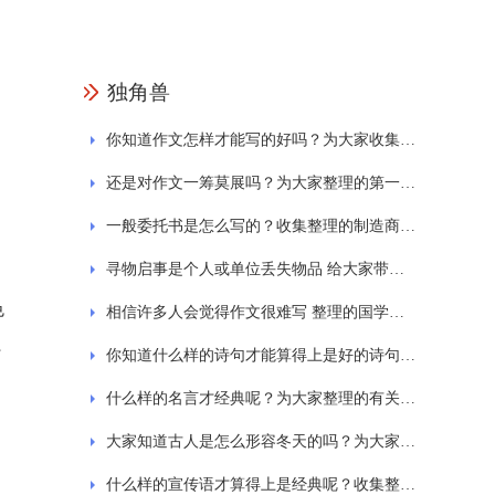
独角兽
你知道作文怎样才能写的好吗？为大家收集的一日游作文
还是对作文一筹莫展吗？为大家整理的第一次的作文
一般委托书是怎么写的？收集整理的制造商授权委托书范文
寻物启事是个人或单位丢失物品 给大家带来的寻物启事的范文格式通用7篇
色
相信许多人会觉得作文很难写 整理的国学经典诵读作文
系
你知道什么样的诗句才能算得上是好的诗句吗？为大家整理的西湖的诗句大全
什么样的名言才经典呢？为大家整理的有关劳动的名言
大家知道古人是怎么形容冬天的吗？为大家分享关于冬天的古诗
什么样的宣传语才算得上是经典呢？收集整理的保护环境标语宣传语精选230句